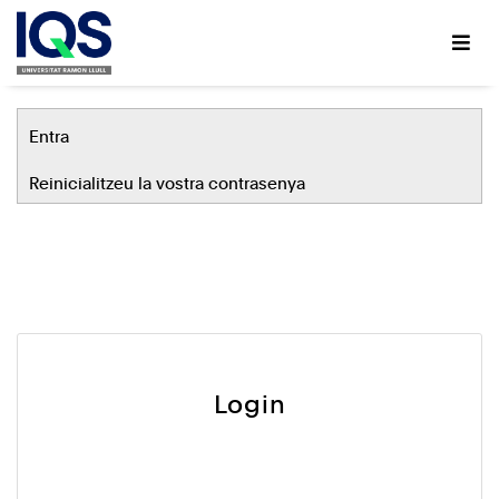
Vés
al
contingut
Primary
Entra
tabs
Reinicialitzeu la vostra contrasenya
Login